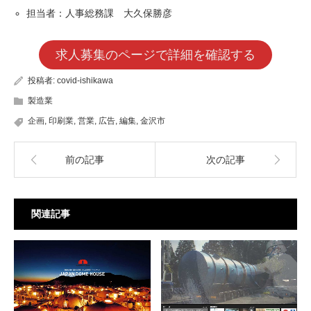
担当者：人事総務課 大久保勝彦
求人募集のページで詳細を確認する
投稿者:
covid-ishikawa
製造業
企画
,
印刷業
,
営業
,
広告
,
編集
,
金沢市
前の記事
次の記事
関連記事