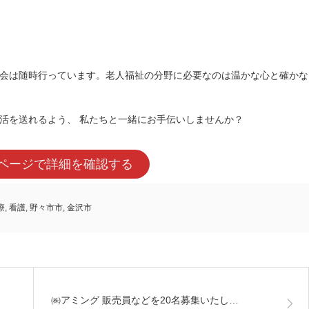
会は随時行っています。老人福祉の分野に必要なのは温かな心と確かな
活を送れるよう、 私たちと一緒にお手伝いしませんか？
ページで詳細を確認する
療
,
看護
,
野々市市
,
金沢市
㈱アミング 販売員などを20名募集いたし…