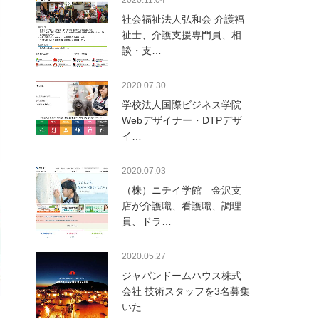
2020.11.04
社会福祉法人弘和会 介護福
祉士、介護支援専門員、相
談・支…
2020.07.30
学校法人国際ビジネス学院
Webデザイナー・DTPデザ
イ…
2020.07.03
（株）ニチイ学館 金沢支
店が介護職、看護職、調理
員、ドラ…
2020.05.27
ジャパンドームハウス株式
会社 技術スタッフを3名募集
いた…