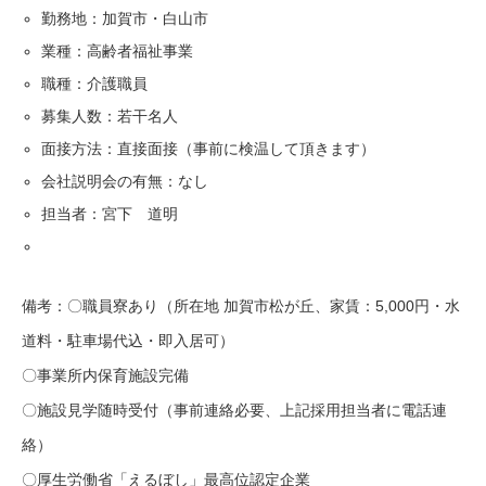
勤務地：加賀市・白山市
業種：高齢者福祉事業
職種：介護職員
募集人数：若干名人
面接方法：直接面接（事前に検温して頂きます）
会社説明会の有無：なし
担当者：宮下 道明
備考：〇職員寮あり（所在地 加賀市松が丘、家賃：5,000円・水
道料・駐車場代込・即入居可）
〇事業所内保育施設完備
〇施設見学随時受付（事前連絡必要、上記採用担当者に電話連
絡）
〇厚生労働省「えるぼし」最高位認定企業