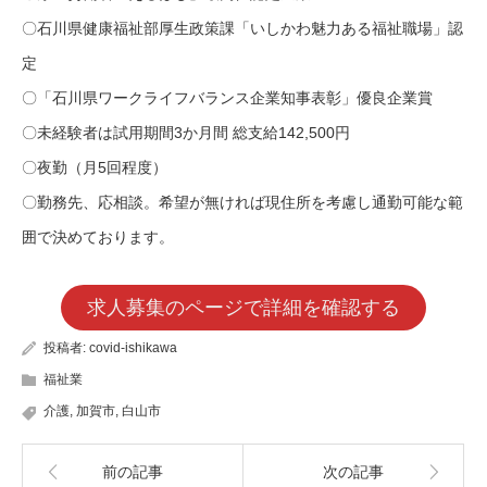
〇石川県健康福祉部厚生政策課「いしかわ魅力ある福祉職場」認
定
〇「石川県ワークライフバランス企業知事表彰」優良企業賞
〇未経験者は試用期間3か月間 総支給142,500円
〇夜勤（月5回程度）
〇勤務先、応相談。希望が無ければ現住所を考慮し通勤可能な範
囲で決めております。
求人募集のページで詳細を確認する
投稿者:
covid-ishikawa
福祉業
介護
,
加賀市
,
白山市
前の記事
次の記事